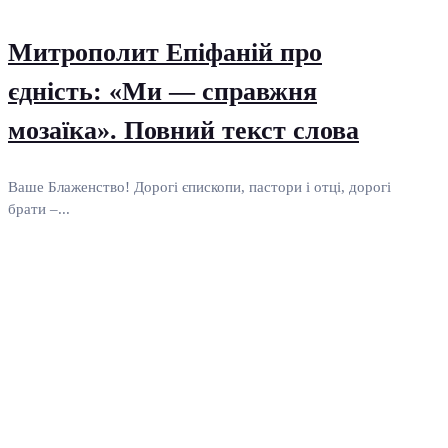
Митрополит Епіфаній про
єдність: «Ми — справжня
мозаїка». Повний текст слова
Ваше Блаженство! Дорогі єпископи, пастори і отці, дорогі
брати –...