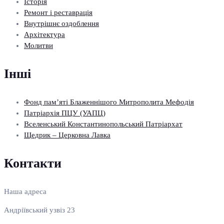
Історія
Ремонт і реставрація
Внутрішнє оздоблення
Архітектура
Молитви
Інші
Фонд пам’яті Блаженнішого Митрополита Мефодія
Патріархія ПЦУ (УАПЦ)
Вселенський Константинопольський Патріархат
Щедрик – Церковна Лавка
Контакти
Наша адреса
Андріївський узвіз 23