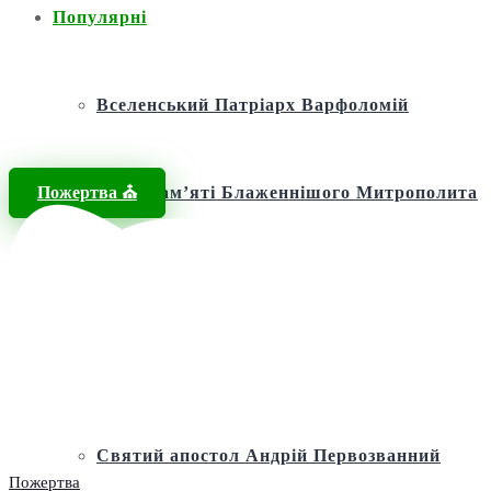
Популярні
Вселенський Патріарх Варфоломій
Пожертва ⛪️
Фонд пам’яті Блаженнішого Митрополита
МЕФОДІЯ
Андріївська церква
Святий апостол Андрій Первозванний
Пожертва