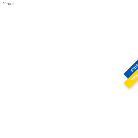
У залі...
STO
WA