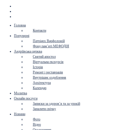
Головна
Контакти
Популярні
Патріарх Варфоломій
Фонд пам’яті МЕФОДІЯ
Андріївська церква
Святий апостол
Віртуальна екскурсія
Історія
Ремонт і реставрація
Внутрішнє оздоблення
Архітектура
Календар
Молитва
Онлайн послуги
Записки за здоров’я та за упокій
Запалити свічку
Новини
Фото
Відео
Оголошення