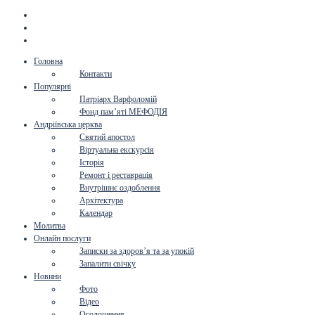
Головна
Контакти
Популярні
Патріарх Варфоломій
Фонд пам’яті МЕФОДІЯ
Андріївська церква
Святий апостол
Віртуальна екскурсія
Історія
Ремонт і реставрація
Внутрішнє оздоблення
Архітектура
Календар
Молитва
Онлайн послуги
Записки за здоров’я та за упокій
Запалити свічку
Новини
Фото
Відео
Оголошення