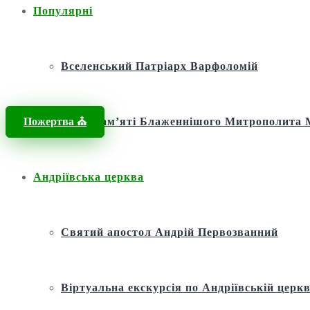
Популярні
Вселенський Патріарх Варфоломій
Пожертва ⛪️
Фонд пам’яті Блаженнішого Митрополит
Андріївська церква
Святий апостол Андрій Первозванний
Віртуальна екскурсія по Андріївській церкв