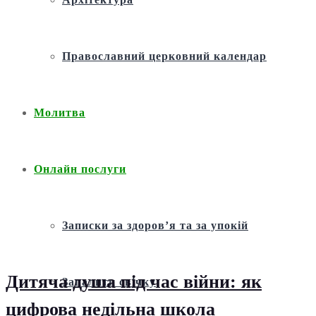
Православний церковний календар
Молитва
Онлайн послуги
Записки за здоров’я та за упокій
Дитяча душа під час війни: як
Запалити свічку
цифрова недільна школа