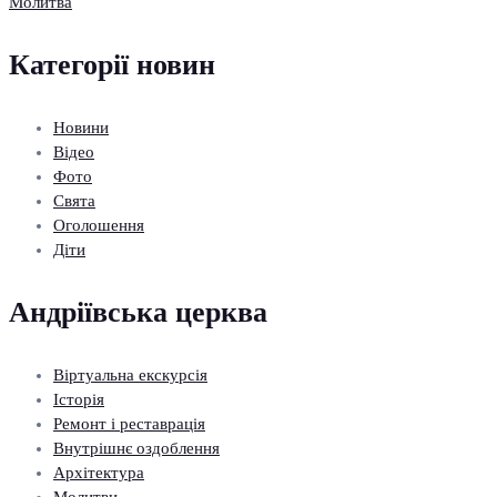
Молитва
Категорії новин
Новини
Відео
Фото
Свята
Оголошення
Діти
Андріївська церква
Віртуальна екскурсія
Історія
Ремонт і реставрація
Внутрішнє оздоблення
Архітектура
Молитви