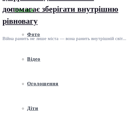
допомагає зберігати внутрішню
Новини
рівновагу
Фото
Війна ранить не лише міста — вона ранить внутрішній світ...
Відео
Оголошення
Діти