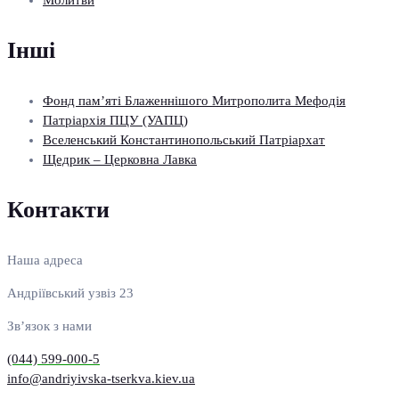
Інші
Фонд пам’яті Блаженнішого Митрополита Мефодія
Патріархія ПЦУ (УАПЦ)
Вселенський Константинопольський Патріархат
Щедрик – Церковна Лавка
Контакти
Наша адреса
Андріївський узвіз 23
Зв’язок з нами
(044) 599-000-5
info@andriyivska-tserkva.kiev.ua