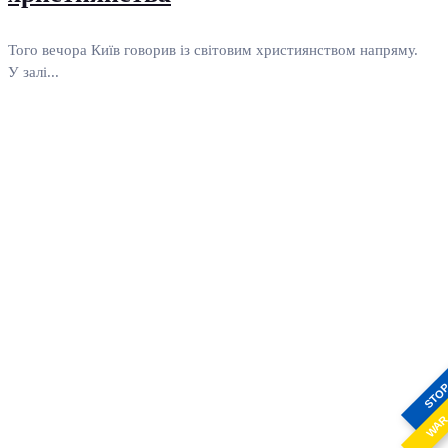
Того вечора Київ говорив із світовим християнством напряму.
У залі...
STO
WA