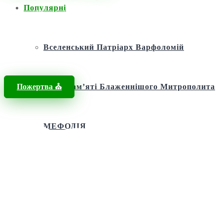
Популярні
Головна
/
Новини
/
свята Іоанна мироносиця
Вселенський Патріарх Варфоломій
Пожертва ⛪️
Фонд пам’яті Блаженнішого Митрополита
МЕФОДІЯ
Андріївська церква
Святий апостол Андрій Первозванний