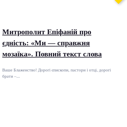
Митрополит Епіфаній про
єдність: «Ми — справжня
мозаїка». Повний текст слова
Ваше Блаженство! Дорогі єпископи, пастори і отці, дорогі
брати –...