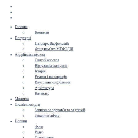
Головна
Контакти
Популярні
Патріарх Варфоломій
Фонд пам’яті МЕФОДІЯ
Андріївська церква
Святий апостол
Віртуальна екскурсія
Історія
Ремонт і реставрація
Внутрішнє оздоблення
Архітектура
Календар
Молитва
Онлайн послуги
Записки за здоров’я та за упокій
Запалити свічку
Новини
Фото
Відео
Оголошення