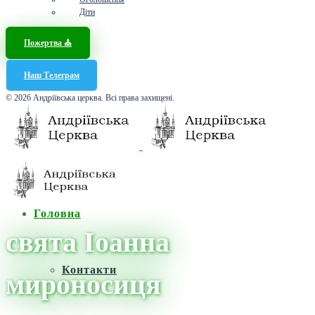
Діти
Пожертва ⛪️
Наш Телеграм
© 2026 Андріївська церква. Всі права захищені.
Головна
свята Іоанна
Контакти
мироносиця