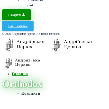
Діти
Пожертва ⛪️
Наш Телеграм
© 2026 Андріївська церква. Всі права захищені.
Головна
Orthodox
Контакти
Головна
/
Новини
/
Orthodox