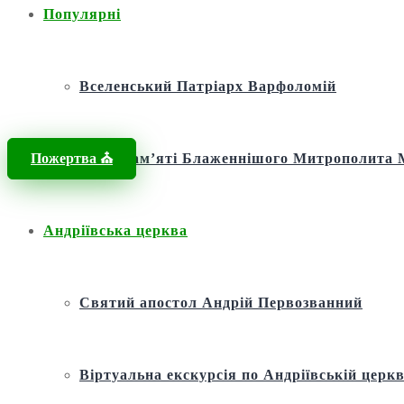
Популярні
Вселенський Патріарх Варфоломій
Пожертва ⛪️
Фонд пам’яті Блаженнішого Митрополит
Андріївська церква
Святий апостол Андрій Первозванний
Віртуальна екскурсія по Андріївській церкв