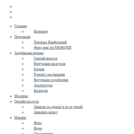
Головна
Контакти
Популярні
Патріарх Варфоломій
Фонд пам’яті МЕФОДІЯ
Андріївська церква
Святий апостол
Віртуальна екскурсія
Історія
Ремонт і реставрація
Внутрішнє оздоблення
Архітектура
Календар
Молитва
Онлайн послуги
Записки за здоров’я та за упокій
Запалити свічку
Новини
Фото
Відео
Оголошення