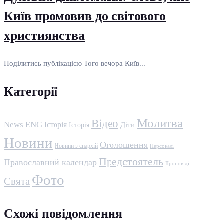
Київ промовив до світового
християнства
Поділитись публікацією Того вечора Київ...
Категорії
Молитва
Відео
News ENG
Історія
Історія
Діти
Новини
Оголошення
Новини з єпархій
Персоналі
Предстоятель
Православний календар
Проповіді
Фото
Свята
Схожі повідомлення