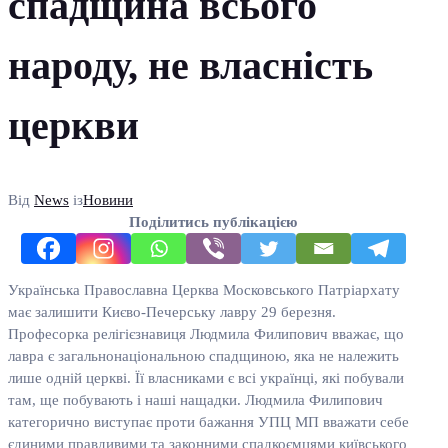
спадщина всього
народу, не власність
церкви
Від
News
із
Новини
Поділитись публікацією
Українська Православна Церква Московського Патріархату
має залишити Києво-Печерську лавру 29 березня.
Професорка релігієзнавиця Людмила Филипович вважає, що
лавра є загальнонаціональною спадщиною, яка не належить
лише одній церкві. Її власниками є всі українці, які побували
там, ще побувають і наші нащадки. Людмила Филипович
категорично виступає проти бажання УПЦ МП вважати себе
єдиними правдивими та законними спадкоємцями київського