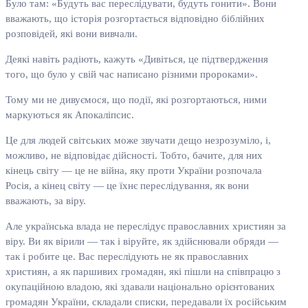
Було там: «Будуть вас переслідувати, будуть гонити». Вони
вважають, що історія розгортається відповідно біблійних
розповідей, які вони вивчали.
Деякі навіть радіють, кажуть «Дивіться, це підтвердження
того, що було у свій час написано різними пророками».
Тому ми не дивуємося, що події, які розгортаються, ними
маркуються як Апокаліпсис.
Це для людей світських може звучати дещо незрозуміло, і,
можливо, не відповідає дійсності. Тобто, бачите, для них
кінець світу — це не війна, яку проти України розпочала
Росія, а кінец світу — це їхнє переслідування, як вони
вважають, за віру.
Але українська влада не переслідує православних християн за
віру. Ви як вірили — так і віруйте, як здійснювали обряди —
так і робите це. Вас переслідують не як православних
християн, а як паршивих громадян, які пішли на співпрацю з
окупаційною владою, які здавали національно орієнтованих
громадян України, складали списки, передавали їх російським