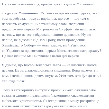
Гостя — релігієзнавиця, професорка Людмила Филипович.
Людмила Филипович:
Українська православна церква, яка
там перебувала, чомусь вирішила, що все — що там є,
належить чомусь їй. В останньому слові, зверненні
предстоятеля церкви Митрополита Онуфрія, він наполягає
на тому, що це все «збудовано нашою церквою». Ну, по-
перше, це відколи? Від 1991 року, після проведення
Харківського Собору — коли, власне, ви й з’явилися,
як Українська православна церква Московського патріархату?
Це вже пізніше МП вилучили з назви цієї церкви.
Я думаю, що Києво-Печерська лавра — не власність якоїсь
церкви. Це загальнонаціональна спадщина. Вона належить і
вам, і мені, і нашим дітям, онукам. Усім тим, хто був до нас, і
хто буде після.
Тому я категорично виступаю проти їхнього бажання себе
вважати єдиними правдивими й законними спадкоємцями
київського християнства. Як історикиня, я можу розкрити це
все на конкретних фактах і документах: Лавра ніколи