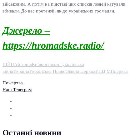
військовим. А потім на підставі цих списків людей катували,
вбивали. До вас претензії, як до українських громадян.
Джерело –
https://hromadske.radio/
ВІЙНА
Історія
Київ
російсько-українська
війна
Україна
Українська Православна Церква
УПЦ МП
церква
Пожертва
Наш Телеграм
Останні новини