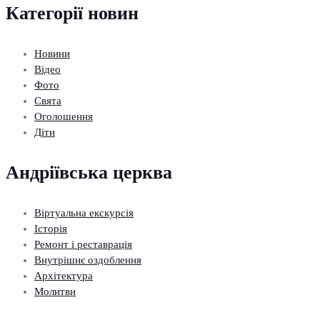
Категорії новин
Новини
Відео
Фото
Свята
Оголошення
Діти
Андріївська церква
Віртуальна екскурсія
Історія
Ремонт і реставрація
Внутрішнє оздоблення
Архітектура
Молитви