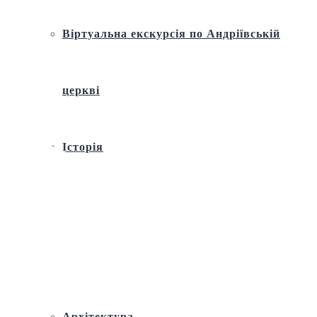
Віртуальна екскурсія по Андріївській
церкві
Історія
Ремонт і реставрація
Внутрішнє оздоблення
Архітектура