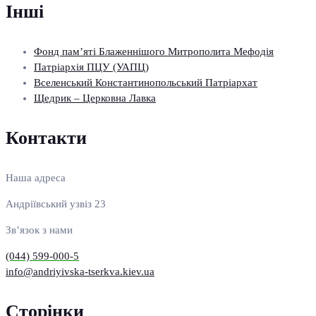
Інші
Фонд пам’яті Блаженнішого Митрополита Мефодія
Патріархія ПЦУ (УАПЦ)
Вселенський Константинопольський Патріархат
Щедрик – Церковна Лавка
Контакти
Наша адреса
Андріївський узвіз 23
Зв’язок з нами
(044) 599-000-5
info@andriyivska-tserkva.kiev.ua
Сторінки