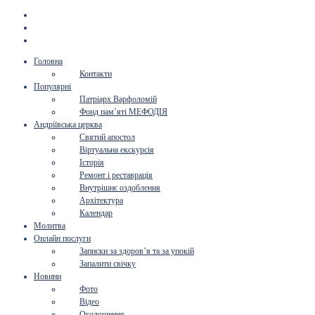
Головна
Контакти
Популярні
Патріарх Варфоломій
Фонд пам’яті МЕФОДІЯ
Андріївська церква
Святий апостол
Віртуальна екскурсія
Історія
Ремонт і реставрація
Внутрішнє оздоблення
Архітектура
Календар
Молитва
Онлайн послуги
Записки за здоров’я та за упокій
Запалити свічку
Новини
Фото
Відео
Оголошення