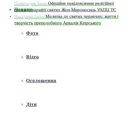
Попередня Запис
Офіційне повідомлення релігійної
Новини
громади парафії святих Жон-Мироносиць УАПЦ ТЄ
Наступна Запис
Молитва до святих чернечих: життя і
творчість преподобного Аркадія Кіпрського
Фото
Відео
Оголошення
Діти