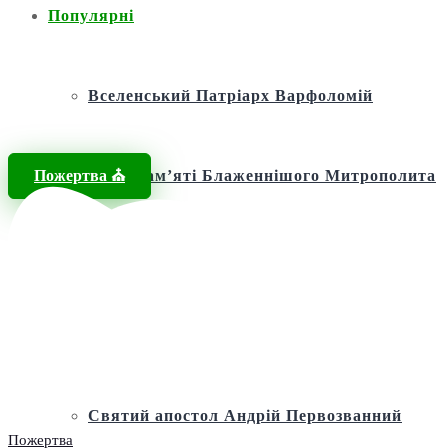
Популярні
Вселенський Патріарх Варфоломій
Пожертва ⛪️
Фонд пам’яті Блаженнішого Митрополита
МЕФОДІЯ
Андріївська церква
Святий апостол Андрій Первозванний
Пожертва