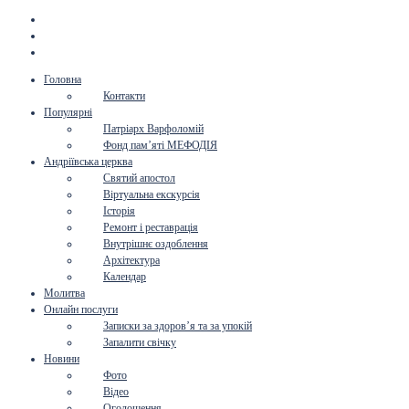
Головна
Контакти
Популярні
Патріарх Варфоломій
Фонд пам’яті МЕФОДІЯ
Андріївська церква
Святий апостол
Віртуальна екскурсія
Історія
Ремонт і реставрація
Внутрішнє оздоблення
Архітектура
Календар
Молитва
Онлайн послуги
Записки за здоров’я та за упокій
Запалити свічку
Новини
Фото
Відео
Оголошення