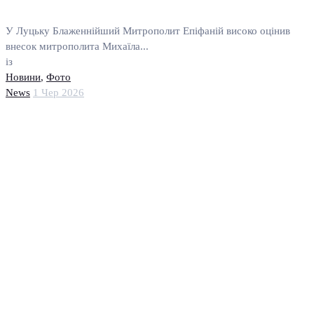
У Луцьку Блаженнійший Митрополит Епіфаній високо оцінив
внесок митрополита Михаїла...
із
Новини
,
Фото
News
1 Чер 2026