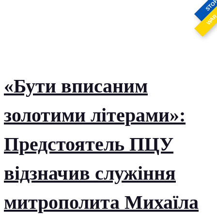
STO
WA
«Бути вписаним
золотими літерами»:
Предстоятель ПЦУ
відзначив служіння
митрополита Михаїла