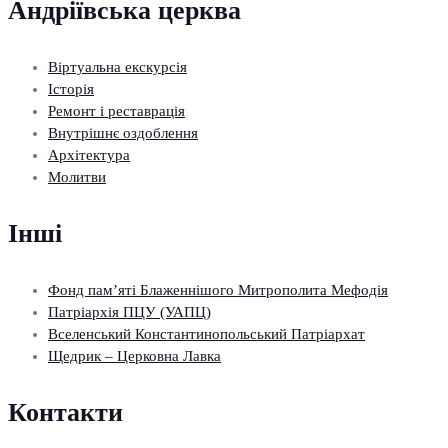
Андріївська церква
Віртуальна екскурсія
Історія
Ремонт і реставрація
Внутрішнє оздоблення
Архітектура
Молитви
Інші
Фонд пам’яті Блаженнішого Митрополита Мефодія
Патріархія ПЦУ (УАПЦ)
Вселенський Константинопольський Патріархат
Щедрик – Церковна Лавка
Контакти